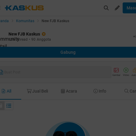
Mas
randa
Komunitas
New FJB Kaskus
New FJB Kaskus
166
Thread
•
90
Anggota
Gabung
Buat Post
Gambar
Video
Jual
All
Jual Beli
Acara
Info
Car