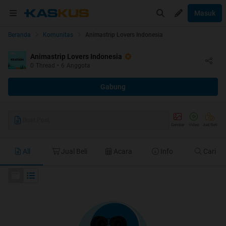
Masuk
Beranda
Komunitas
Animastrip Lovers Indonesia
Animastrip Lovers Indonesia
0
Thread
•
6
Anggota
Gabung
Buat Post
Gambar
Video
Jual/Beli
All
Jual Beli
Acara
Info
Cari