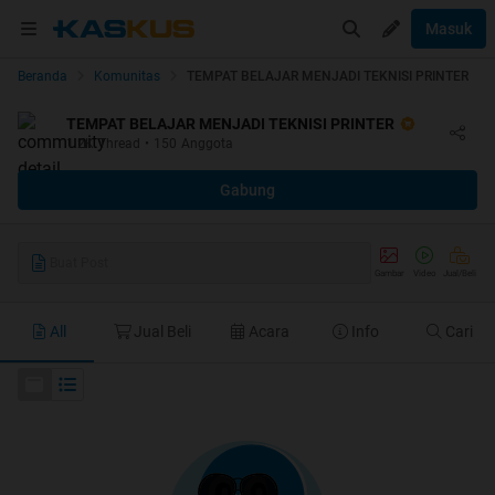
Masuk
Beranda
Komunitas
TEMPAT BELAJAR MENJADI TEKNISI PRINTER
TEMPAT BELAJAR MENJADI TEKNISI PRINTER
1.2K
Thread
•
150
Anggota
Gabung
Buat Post
Gambar
Video
Jual/Beli
All
Jual Beli
Acara
Info
Cari