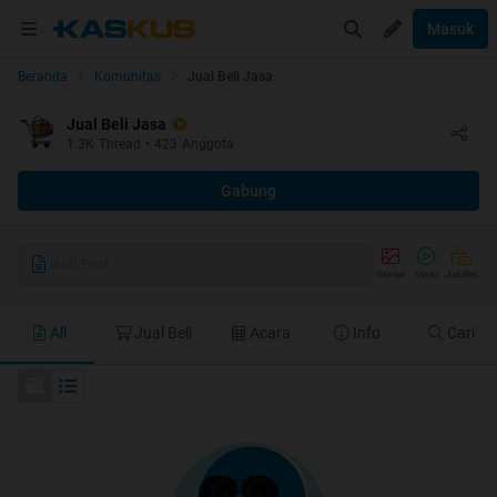
Masuk
Beranda
Komunitas
Jual Beli Jasa
Jual Beli Jasa
1.3K
Thread
•
423
Anggota
Gabung
Buat Post
Gambar
Video
Jual/Beli
All
Jual Beli
Acara
Info
Cari