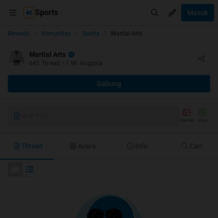
Sports
Masuk
Beranda
Komunitas
Sports
Martial Arts
Martial Arts
645
Thread
•
1.9K
Anggota
Gabung
Buat Post
Gambar
Video
Thread
Acara
Info
Cari