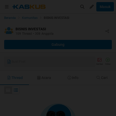
Masuk
Beranda
Komunitas
BISNIS INVESTASI
BISNIS INVESTASI
109
Thread
•
308
Anggota
Gabung
Buat Post
Gambar
Video
Thread
Acara
Info
Cari