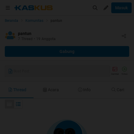
Masuk
Beranda
Komunitas
pantun
pantun
7
Thread
•
19
Anggota
Gabung
Buat Post
Gambar
Video
Thread
Acara
Info
Cari