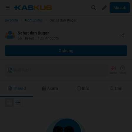
Masuk
Beranda
Komunitas
Sehat dan Bugar
Sehat dan Bugar
66
Thread
•
120
Anggota
Gabung
Buat Post
Gambar
Video
Thread
Acara
Info
Cari