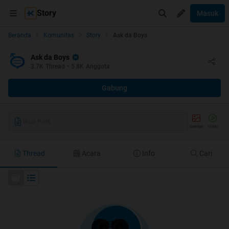
Story
Masuk
Beranda
Komunitas
Story
Ask da Boys
Ask da Boys
3.7K
Thread
•
5.8K
Anggota
Gabung
Buat Post
Gambar
Video
Thread
Acara
Info
Cari