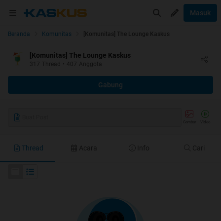
Masuk
Beranda
Komunitas
[Komunitas] The Lounge Kaskus
[Komunitas] The Lounge Kaskus
317
Thread
•
407
Anggota
Gabung
Buat Post
Gambar
Video
Thread
Acara
Info
Cari