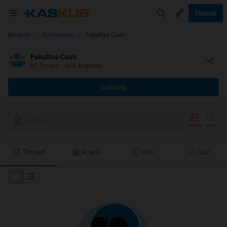
Masuk
Beranda
Komunitas
Fakultas Cuan
Fakultas Cuan
85
Thread
•
408
Anggota
Gabung
Buat Post
Gambar
Video
Thread
Acara
Info
Cari